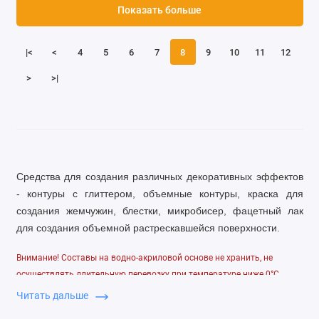
Показать больше
|<
<
4
5
6
7
8
9
10
11
12
>
>|
Средства для создания различных декоративных эффектов
- контуры с глиттером, объемные контуры, краска для
создания жемчужин, блестки, микробисер, фацетный лак
для создания объемной растрескавшейся поверхности.
Внимание! Составы на водно-акриловой основе не хранить, не
осуществлять длительную перевозку при температуре ниже 0°С
Читать дальше