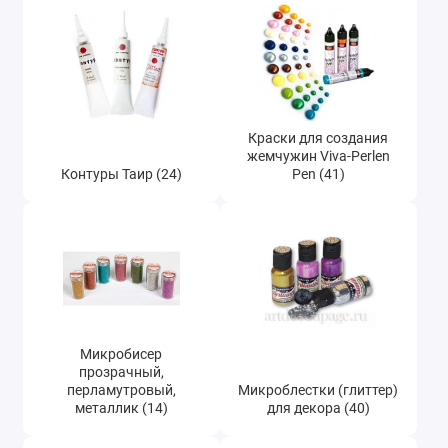
Пудра Эффект бархата (73)
Фацетный лак Viva Facetten Lack для
объемных трещин (21)
Контуры German Glitter (12)
Краски для создания
жемчужин Viva-Perlen
Контуры Таир (24)
Pen (41)
Микробисер
прозрачный,
перламутровый,
Микроблестки (глиттер)
металлик (14)
для декора (40)