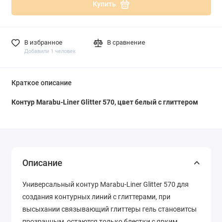
Купить
В избранное
В сравнение
Добавили 1 человек
Краткое описание
Контур Marabu-Liner Glitter 570, цвет белый с глиттером
Описание
Универсальный контур Marabu-Liner Glitter 570 для
создания контурных линий с глиттерами, при
высыхании связывающий глиттеры гель становитсы
прозрачным, остаются только блестки с ярким