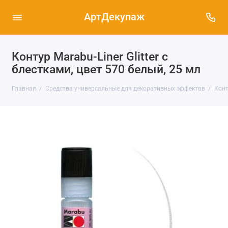
АртДекупаж
Контур Marabu-Liner Glitter с
блестками, цвет 570 белый, 25 мл
Главная
Средства универсальные для декоративных эффектов
Конт