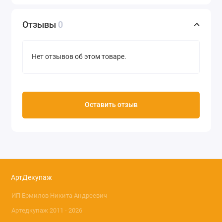
Убедитесь, что поверхность чистая от пыли и жира.
Время высыхания зависит от толщины нанесенного
Отзывы
0
слоя и составляет примерно 6 часов.
Объем 25 мл
Нет отзывов об этом товаре.
Цвнт фиолетовый металлик
Производитель Marabu (Германия)
Оставить отзыв
АртДекупаж
ИП Ермилов Никита Андреевич
Артедкупаж 2011 - 2026