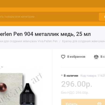
rlen Pen 904 металлик медь, 25 мл
ки для создания жемчужин Viva-Perlen Pen
Краска для создания жемчужин V
В избранное
В 
В наличии
Код товара: 1162
296.00р.
Без НДС: 296.00р.
Купить