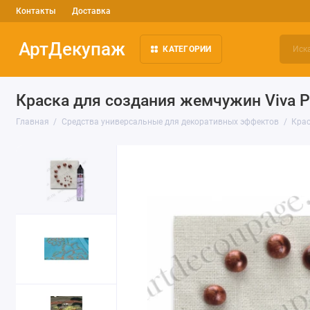
Контакты
Доставка
АртДекупаж
КАТЕГОРИИ
Краска для создания жемчужин Viva Pe
Главная
Средства универсальные для декоративных эффектов
Крас