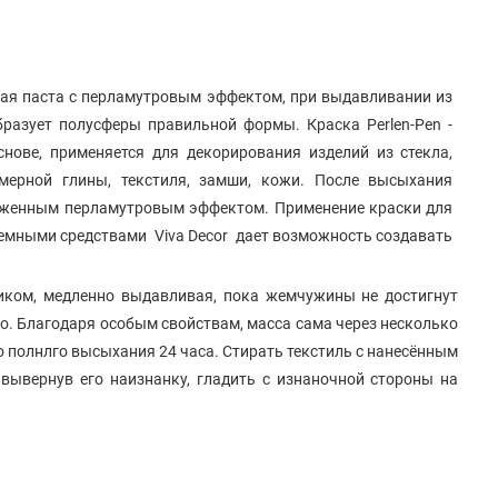
ая паста с перламутровым эффектом, при выдавливании из
разует полусферы правильной формы. Краска Perlen-Pen -
снове, применяется для декорирования изделий из стекла,
имерной глины, текстиля, замши, кожи. После высыхания
аженным перламутровым эффектом. Применение краски для
емными средствами Viva Decor дает возможность создавать
иком, медленно выдавливая, пока жемчужины не достигнут
о. Благодаря особым свойствам, масса сама через несколько
о полнлго высыхания 24 часа. Стирать текстиль с нанесённым
, вывернув его наизнанку, гладить с изнаночной стороны на