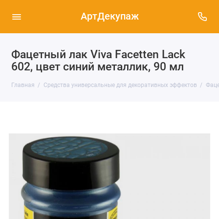
АртДекупаж
Фацетный лак Viva Facetten Lack
602, цвет синий металлик, 90 мл
Главная
Средства универсальные для декоративных эффектов
Фаце