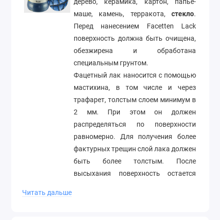
дерево, керамика, картон, папье-
маше, камень, терракота,
стекло
.
Перед нанесением Facetten Lack
поверхность должна быть очищена,
обезжирена и обработана
специальным грунтом.
Фацетный лак наносится с помощью
мастихина, в том числе и через
трафарет, толстым слоем минимум в
2 мм. При этом он должен
распределяться по поверхности
равномерно. Для получения более
фактурных трещин слой лака должен
быть более толстым. После
высыхания поверхность остается
неровной с ярко выраженными
Читать дальше
кракелюрными трещинами. Для
выделения рельефов можно