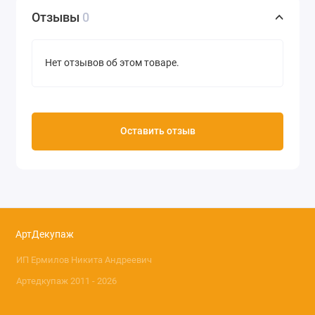
использовать краску Жидкий металл
Отзывы
0
Цвет синий металлик
Объем 90 мл
Нет отзывов об этом товаре.
Производитель Viva Decor (Германия)
Внимание! При заказе для пересылки
почтой обратите внимание, что
Оставить отзыв
данный состав не переносит
отрицательной температуры!
Цвет голубой металлик
Объем 90 мл
АртДекупаж
Производитель Viva Decor (Германия)
ИП Ермилов Никита Андреевич
Артедкупаж 2011 - 2026