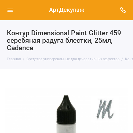
АртДекупаж
Контур Dimensional Paint Glitter 459
серебяная радуга блестки, 25мл,
Cadence
Главная
Средства универсальные для декоративных эффектов
Конт