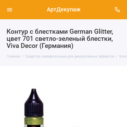
АртДекупаж
Контур с блестками German Glitter,
цвет 701 светло-зеленый блестки,
Viva Decor (Германия)
Главная
Средства универсальные для декоративных эффектов
Конт