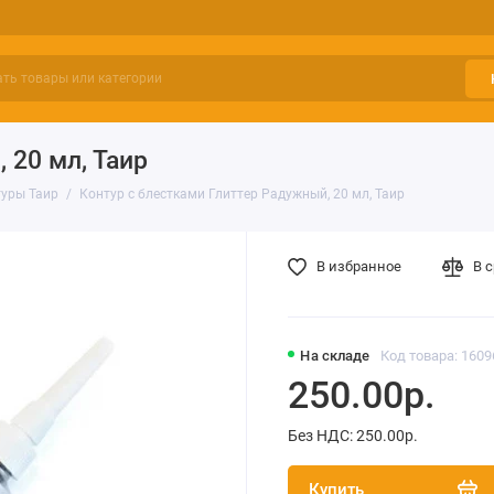
 20 мл, Таир
туры Таир
Контур с блестками Глиттер Радужный, 20 мл, Таир
В избранное
В 
На складе
Код товара: 1609
250.00р.
Без НДС: 250.00р.
Купить