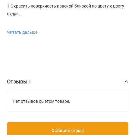
1.Окрасить поверхность краской близкой по цвету к цвету
пудры.
2.Толстыми слоем, кистью нанести клей-скотч . Дождаться
Читать дальше
его высыхания. т. е. Когда он станет прозрачным.
3.Насыпать пудру, закрыть крышку и энергично потрясти
шкатулку в разных направлениях .
4.Ссыпать остатки пудры обратно в банку.
Отзывы
0
Нет отзывов об этом товаре.
Оставить отзыв