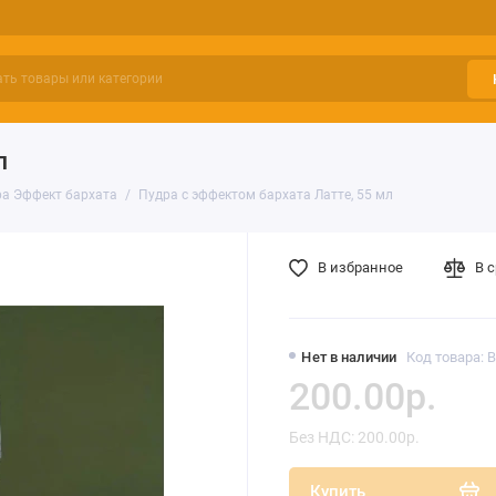
л
ра Эффект бархата
Пудра с эффектом бархата Латте, 55 мл
В избранное
В 
Нет в наличии
Код товара: 
200.00р.
Без НДС: 200.00р.
Купить