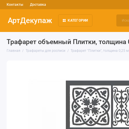
Контакты
Доставка
АртДекупаж
КАТЕГОРИИ
Трафарет объемный Плитки, толщина 0,
Главная
Трафареты для росписи
Трафарет "Плитки", толщина 0,25 м