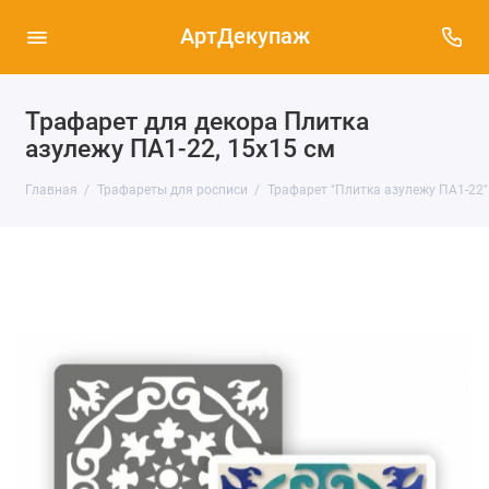
АртДекупаж
Трафарет для декора Плитка
азулежу ПА1-22, 15х15 см
Главная
Трафареты для росписи
Трафарет "Плитка азулежу ПА1-22"