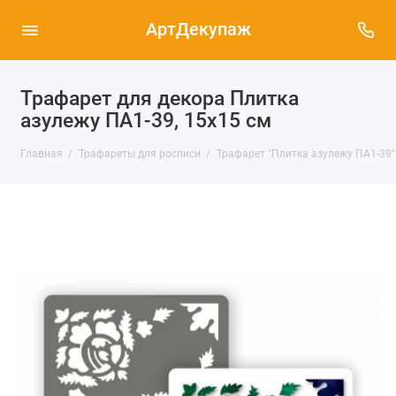
АртДекупаж
Трафарет для декора Плитка
азулежу ПА1-39, 15х15 см
Главная
Трафареты для росписи
Трафарет "Плитка азулежу ПА1-39"