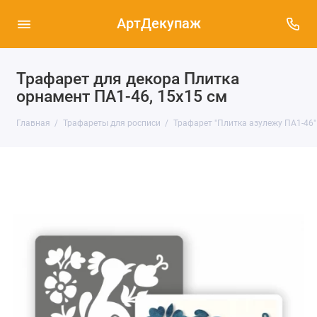
АртДекупаж
Трафарет для декора Плитка
орнамент ПА1-46, 15х15 см
Главная
Трафареты для росписи
Трафарет "Плитка азулежу ПА1-46"