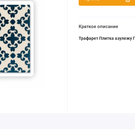
Краткое описание
Трафарет Плитка азулежу 