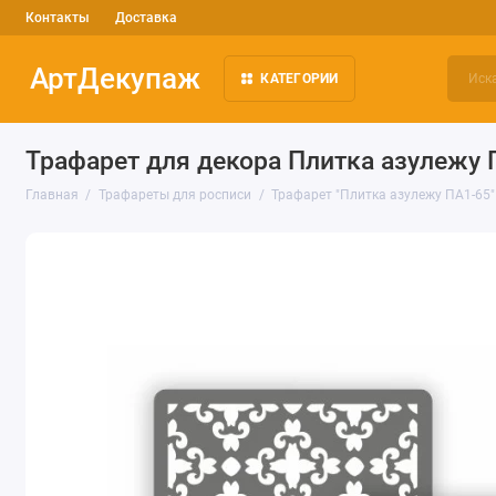
Контакты
Доставка
АртДекупаж
КАТЕГОРИИ
Трафарет для декора Плитка азулежу 
Главная
Трафареты для росписи
Трафарет "Плитка азулежу ПА1-65"