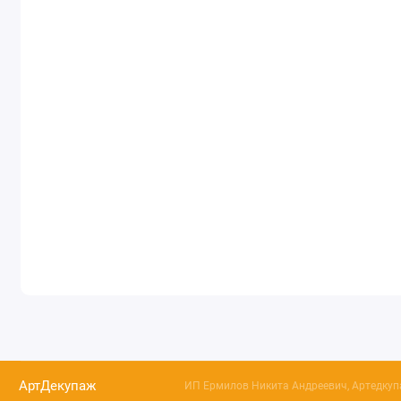
АртДекупаж
ИП Ермилов Никита Андреевич, Артедкупа