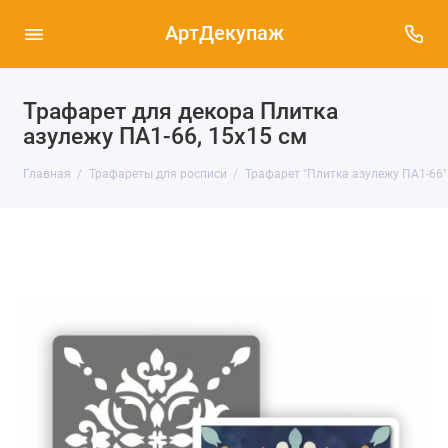
АртДекупаж
Трафарет для декора Плитка
азулежу ПА1-66, 15х15 см
Главная
Трафареты для росписи
Трафарет "Плитка азулежу ПА1-66"