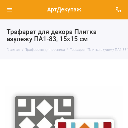
АртДекупаж
Трафарет для декора Плитка
азулежу ПА1-83, 15х15 см
Главная
Трафареты для росписи
Трафарет "Плитка азулежу ПА1-83"