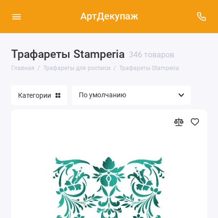
АртДекупаж
Трафареты Stamperia
Трафареты Cadence (37)
346 товаров
Главная
Трафареты для росписи
Трафареты Stamperia
Трафареты Трафарет-Дизайн (2031)
Категории
Трафареты Stamperia (346)
Трафареты ПроАрт (150)