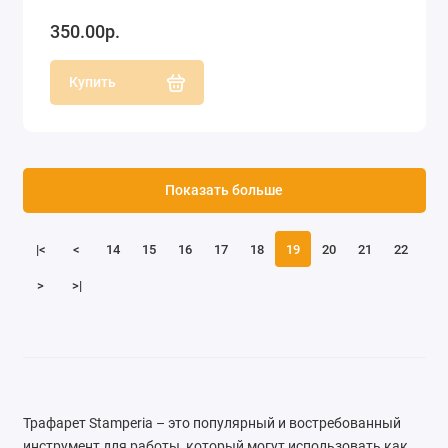
350.00р.
Купить
Показать больше
|<
<
14
15
16
17
18
19
20
21
22
>
>|
Трафарет Stamperia – это популярный и востребованный
инструмент для работы, который могут использовать как