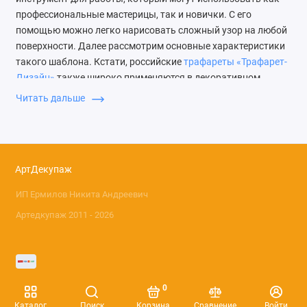
профессиональные мастерицы, так и новички. С его
помощью можно легко нарисовать сложный узор на любой
поверхности. Далее рассмотрим основные характеристики
такого шаблона. Кстати, российские
трафареты «Трафарет-
Дизайн»
также широко применяются в декоративном
творчестве, с их ассортиментом можно ознакомиться в
Читать дальше
каталоге нашего магазина.
Как использовать трафарет
Stamperia
АртДекупаж
Шаблоны от итальянского производителя изготовлены из
ИП Ермилов Никита Андреевич
прозрачного ацетата – современного полимерного
Артедкупаж 2011 - 2026
термопластика, обладающего повышенными
эксплуатационными характеристиками. Благодаря чему
Stamperia трафареты, заказать которые можно в нашем
интернет-магазине, имеют ряд неоспоримых преимуществ:
0
мягкость;
Каталог
Поиск
Корзина
Сравнение
Войти