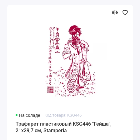
На складе
Код товара: KSG446
Трафарет пластиковый KSG446 "Гейша",
21х29,7 см, Stamperia