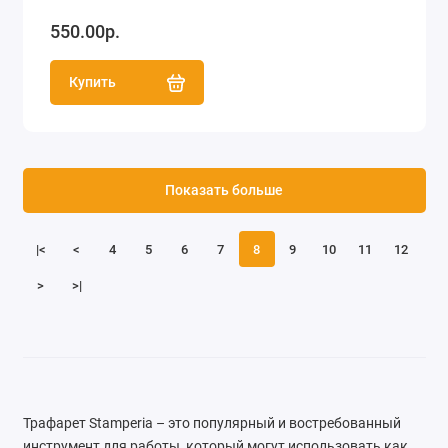
550.00р.
Купить
Показать больше
|<
<
4
5
6
7
8
9
10
11
12
>
>|
Трафарет Stamperia – это популярный и востребованный
инструмент для работы, который могут использовать как