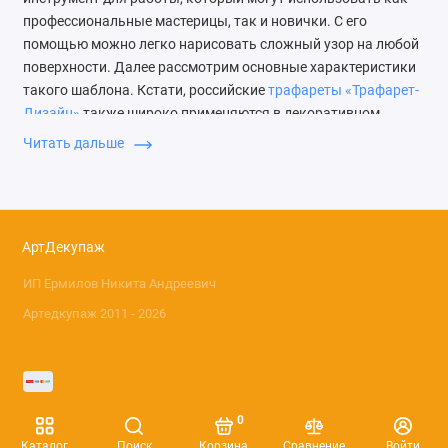
профессиональные мастерицы, так и новички. С его
помощью можно легко нарисовать сложный узор на любой
поверхности. Далее рассмотрим основные характеристики
такого шаблона. Кстати, российские
трафареты «Трафарет-
Дизайн»
также широко применяются в декоративном
творчестве, с их ассортиментом можно ознакомиться в
Читать дальше
каталоге нашего магазина.
Как использовать трафарет
Stamperia
АртДекупаж
Шаблоны от итальянского производителя изготовлены из
ИП Ермилов Никита Андреевич
прозрачного ацетата – современного полимерного
Артедкупаж 2011 - 2026
термопластика, обладающего повышенными
эксплуатационными характеристиками. Благодаря чему
Stamperia трафареты, заказать которые можно в нашем
интернет-магазине, имеют ряд неоспоримых преимуществ:
0
мягкость;
Каталог
Поиск
Корзина
Сравнение
Войти