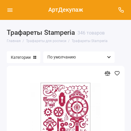
АртДекупаж
Трафареты Stamperia
Трафареты Cadence (37)
346 товаров
Главная
Трафареты для росписи
Трафареты Stamperia
Трафареты Трафарет-Дизайн (2031)
Категории
Трафареты Stamperia (346)
Трафареты ПроАрт (150)