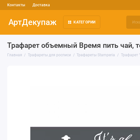
Контакты
Доставка
АртДекупаж
КАТЕГОРИИ
Трафарет объемный Время пить чай, то
Главная
Трафареты для росписи
Трафареты Stamperia
Трафарет "