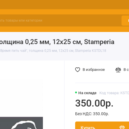
лщина 0,25 мм, 12х25 см, Stamperia
Время пить чай", толщина 0,25 мм, 12х25 см, Stamperia KSTDL18
В избранное
В 
На складе
Код товара: KST
350.00р.
Без НДС: 350.00р.
Купить