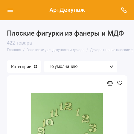
АртДекупаж
Плоские фигурки из фанеры и МДФ
Декоративные плоские фигурки из фанеры
422 товара
и МДФ (422)
Главная
Заготовки для декупажа и декора
Декоративные плоские ф
Заготовки для часов, циферблаты,
механизмы и стрелки для часов (433)
Категории
Заготовки из дерева и МДФ (615)
Заготовки из картона, папье-маше и
пенопласта (139)
Заготовки из кожи (19)
Заготовки из металла (33)
Заготовки из стекла и пластика (101)