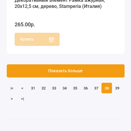
Декоративный элемент Рамка ажурная,
20х12,5 см, дерево, Stamperia (Италия)
265.00р.
Купить
Показать больше
|<
<
31
32
33
34
35
36
37
38
39
>
>|