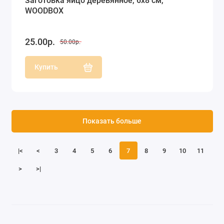
Заготовка яйцо деревянное, 6х8 см,
WOODBOX
25.00р.
50.00р.
Купить
Показать больше
|<
<
3
4
5
6
7
8
9
10
11
>
>|