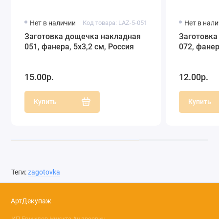
Нет в наличии
Код товара: LAZ-5-051
Нет в нал
Заготовка дощечка накладная
Заготовка
051, фанера, 5х3,2 см, Россия
072, фанер
15.00р.
12.00р.
Купить
Купить
Теги:
zagotovka
АртДекупаж
ИП Ермилов Никита Андреевич