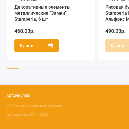
Декоративные элементы
Рисовая б
металлические "Замки",
Stamperia
Stamperia, 6 шт
Альфонс М
460.00р.
490.00р.
Купить
Купить
АртДекупаж
ИП Ермилов Никита Андреевич
Артедкупаж 2011 - 2026