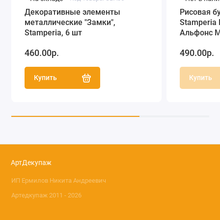
Декоративные элементы
Рисовая б
металлические "Замки",
Stamperia
Stamperia, 6 шт
Альфонс М
460.00р.
490.00р.
Купить
Купить
АртДекупаж
ИП Ермилов Никита Андреевич
Артедкупаж 2011 - 2026