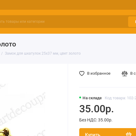
олото
Замок для шкатулок 25х37 мм, цвет золото
В избранное
В 
На складе
Код товара: 102-
35.00р.
Без НДС: 35.00р.
Купить