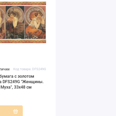
аличии
Код товара: DFS249G
бумага с золотом
ia DFS249G "Женщины.
Муха", 33х48 см
.
ь