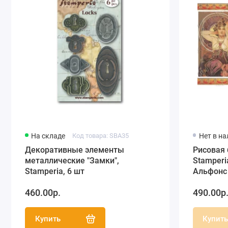
На складе
Код товара: SBA35
Нет в н
Декоративные элементы
Рисовая 
металлические "Замки",
Stamper
Stamperia, 6 шт
Альфонс 
460.00р.
490.00р
Купить
Купит