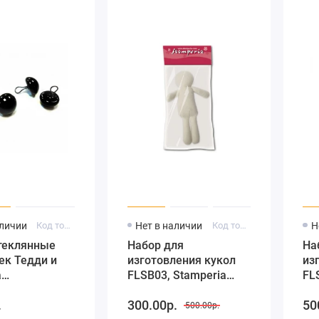
аличии
Код товара: 1035589
Нет в наличии
Код товара: FLSB03
Н
стеклянные
Набор для
На
ек Тедди и
изготовления кукол
из
а
FLSB03, Stamperia
FL
еской петле,
(Италия)
(И
.
300.00р.
50
ный, 8 мм, 4
500.00р.