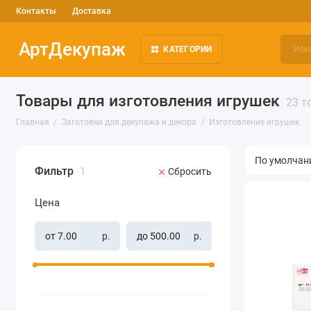
Контакты
Доставка
АртДекупаж
КАТЕГОРИИ
Товары для изготовления игрушек
23 т
Главная
Заготовки для декупажа и декора
Изготовление игрушек
Фильтр
1
Сбросить
Цена
р.
р.