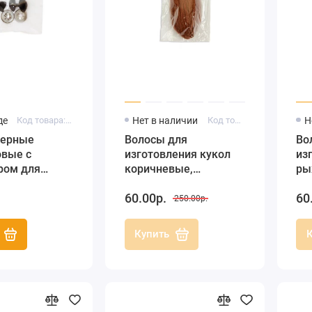
де
Код товара: 1040616
Нет в наличии
Код товара: FLPM007
Н
черные
Волосы для
Во
овые с
изготовления кукол
из
ром для
коричневые,
ры
грушки,
Stamperia (Италия)
(И
60.00р.
60
 16 мм, EFCO
250.00р.
Купить