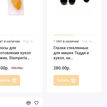
ет в наличии
Код товара: FLPM008
Нет в наличии
Код товара: 1036089
лосы для
Глазки стеклянные
готовления кукол
для мишек Тедди и
жие, Stamperia
кукол, на
талия)
металлической петле,
.00р.
280.00р.
цвет черный, 10 мм, 4
250.00р.
шт, EFCO
Купить
Купить