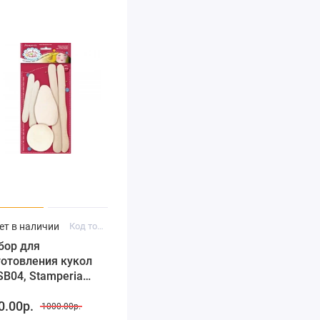
ет в наличии
Код товара: FLSB04
бор для
готовления кукол
SB04, Stamperia
талия)
0.00р.
1000.00р.