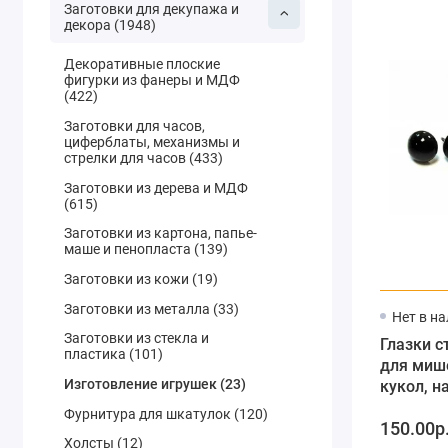
Заготовки для декупажа и
декора (1948)
Декоративные плоские
фигурки из фанеры и МДФ
(422)
Заготовки для часов,
циферблаты, механизмы и
стрелки для часов (433)
Заготовки из дерева и МДФ
(615)
Заготовки из картона, папье-
маше и пенопласта (139)
Заготовки из кожи (19)
Заготовки из металла (33)
Нет в н
Заготовки из стекла и
Глазки 
пластика (101)
для миш
Изготовление игрушек (23)
кукол, н
металлич
Фурнитура для шкатулок (120)
150.00р
цвет чер
Холсты (12)