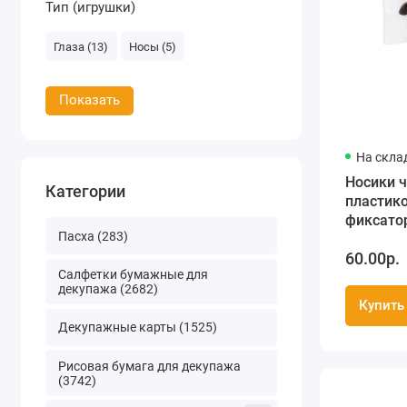
Тип (игрушки)
Глаза (13)
Носы (5)
Показать
На скла
Носики 
Категории
пластик
фиксато
Пасха (283)
мягкой и
60.00р.
диаметр
Салфетки бумажные для
декупажа (2682)
Купить
Декупажные карты (1525)
Рисовая бумага для декупажа
(3742)