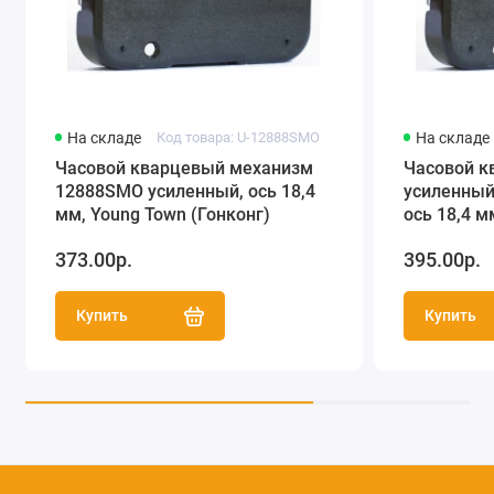
На складе
Код товара: U-12888SMO
На складе
Часовой кварцевый механизм
Часовой к
12888SMO усиленный, ось 18,4
усиленный
мм, Young Town (Гонконг)
ось 18,4 м
(Гонконг)
373.00р.
395.00р.
Купить
Купить