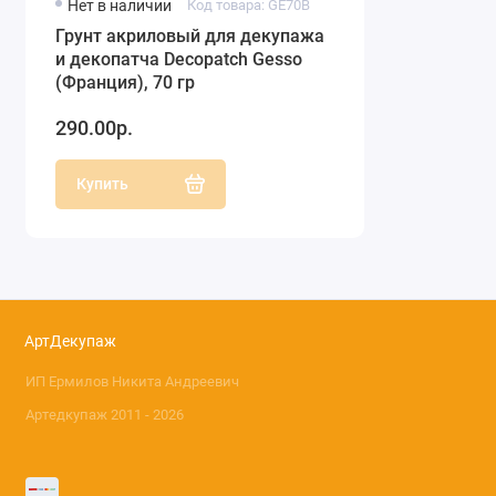
Нет в наличии
Код товара: GE70B
Грунт акриловый для декупажа
и декопатча Decopatch Gesso
(Франция), 70 гр
290.00р.
Купить
АртДекупаж
ИП Ермилов Никита Андреевич
Артедкупаж 2011 - 2026