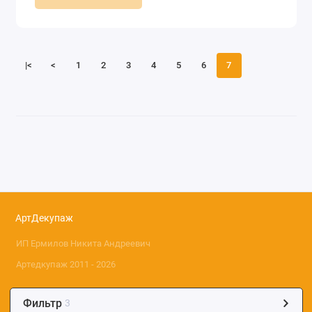
|<
<
1
2
3
4
5
6
7
АртДекупаж
ИП Ермилов Никита Андреевич
Артедкупаж 2011 - 2026
Фильтр
3