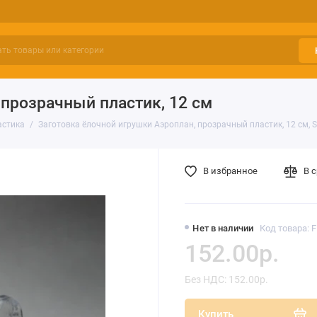
 прозрачный пластик, 12 см
астика
Заготовка ёлочной игрушки Аэроплан, прозрачный пластик, 12 см, Sch
В избранное
В 
Нет в наличии
Код товара: 
152.00р.
Без НДС: 152.00р.
Купить