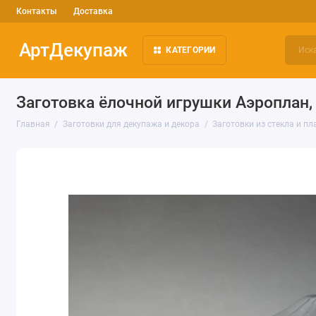
Контакты
Доставка
АртДекупаж
КАТЕГОРИИ
Заготовка ёлочной игрушки Аэроплан,
Главная
Заготовки для декупажа и декора
Заготовки из стекла и пл