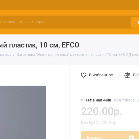
й пластик, 10 см, EFCO
астика
Заготовка "Новогодняя елка" разъемная, пластик, 10 см, EFCO (Гер
В избранное
В 
Нет в наличии
Код товара: 
220.00р.
Без НДС: 220.00р.
Купить