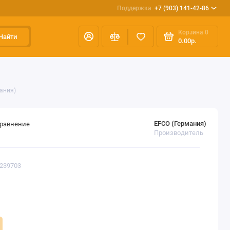
Поддержка
+7 (903) 141-42-86
Корзина
0
Найти
0.00р.
мания)
EFCO (Германия)
сравнение
Производитель
2239703