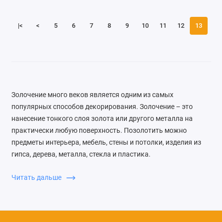
|<
<
5
6
7
8
9
10
11
12
13
Золочение много веков является одним из самых
популярных способов декорирования. Золочение – это
нанесение тонкого слоя золота или другого металла на
практически любую поверхность. Позолотить можно
предметы интерьера, мебель, стены и потолки, изделия из
гипса, дерева, металла, стекла и пластика.
Различают три основные разновидности золочения:
Читать дальше
золочение сусальным золотом, серебром,
золочение металлической поталью,
золочение при помощи акриловой краски (золотой,