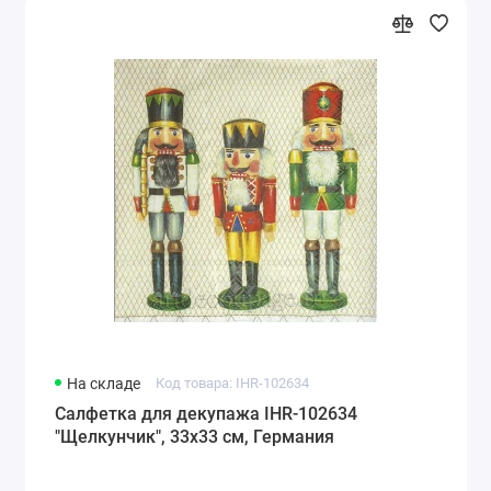
На складе
Код товара: IHR-102634
Салфетка для декупажа IHR-102634
"Щелкунчик", 33х33 см, Германия