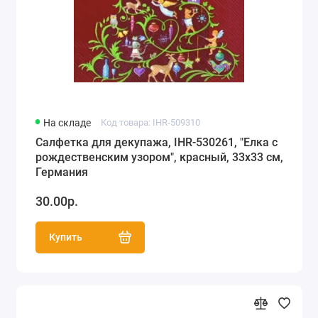
На складе
Код товара: IHR-509310
Салфетка для декупажа, IHR-530261, "Елка с
рождественским узором", красный, 33х33 см,
Германия
30.00р.
Купить