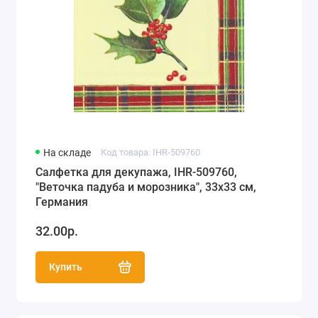
На складе
Код товара: IHR-509760
Салфетка для декупажа, IHR-509760,
"Веточка падуба и морозника", 33х33 см,
Германия
32.00р.
Купить