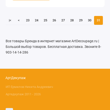
|<
<
23
24
25
26
27
28
29
30
31
Все товары Бренда в интернет магазине ArtDecoupage.ru |
Большой выбор товаров. Бесплатная доставка. Звоните 8-
903-14-14-286
АртДекупаж
ИП Ермилов Никита Андреевич
Артедкупаж 2011 - 2026