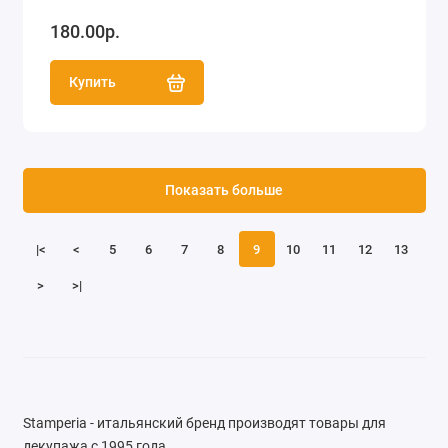
180.00р.
Купить
Показать больше
|<
<
5
6
7
8
9
10
11
12
13
>
>|
Stamperia - итальянский бренд производят товары для
декупажа с 1995 года