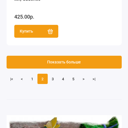
425.00р.
Купить
Показать больше
|<
<
1
2
3
4
5
>
>|