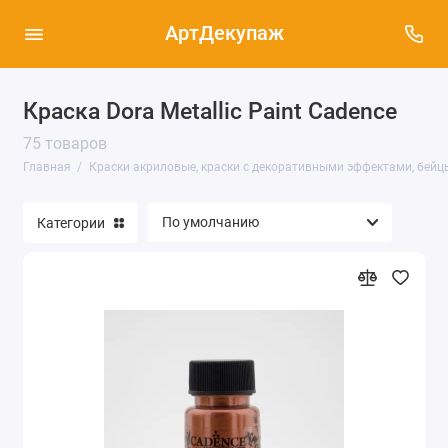
АртДекупаж
Краска Dora Metallic Paint Cadence
75 товаров
Античный грунт-краска Vıntage Legend,
Cadence (13)
Главная
Краски акриловые, краски с декоративными эффектами, бейц
Бейцы морилки (45)
Категории
Гибридные краски Cadence (170)
Краска Dora Metallic Paint Cadence (75)
Краска акриловая Style Matt Cadence (68)
Краска акриловая Water Based Gilding
Metallic (14)
Краска для создания эффекта мрамора (22)