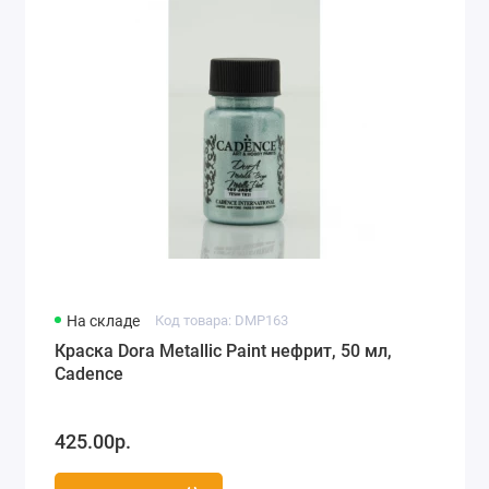
Краски гелевые "Color Gel", 20 мл, Stamperia
(11)
Краски с различными декоративными
эффектами (139)
Краски на сольвентной основе "Mystik ink"
Stamperia (13)
На складе
Код товара: DMP163
Краска Dora Metallic Paint нефрит, 50 мл,
Cadence
425.00р.