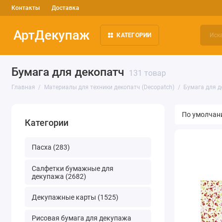
Контакты
Доставка
АртДекупаж
КАТЕГОРИИ
Бумага для декопатч
131 товар
Главная
Материалы для техники декопатч (Decopatch)
Бумага для д
Категории
Пасха (283)
Салфетки бумажные для
декупажа (2682)
Декупажные карты (1525)
Рисовая бумага для декупажа