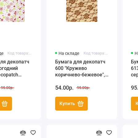
де
Код товара: FDA587
На складе
Код товара: FDA600
Н
для декопатч
Бумага для декопатч
Бу
огодний
600 "Кружево
61
ecopatch
коричнево-бежевое",
се
), 30х40 см
Decopatch (Франция),
De
54.00р.
95
30х40 см
30
95.00р.
95.00р.
Купить