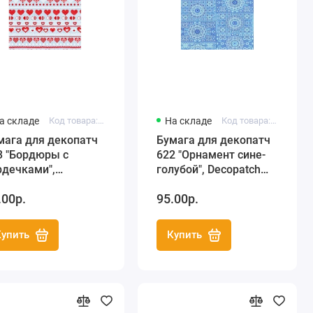
а складе
Код товара: FDA613
На складе
Код товара: FDA622
мага для декопатч
Бумага для декопатч
3 "Бордюры с
622 "Орнамент сине-
рдечками",
голубой", Decopatch
copatch (Франция),
(Франция), 30х40 см
.00р.
95.00р.
х40 см
Купить
Купить