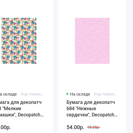
а складе
Код товара: FDA683
На складе
Код товара: FDA684
мага для декопатч
Бумага для декопатч
3 "Мелкие
684 "Нежные
машки", Decopatch
сердечки", Decopatch
ранция), 30х40 см
(Франция), 30х40 см
.00р.
54.00р.
95.00р.