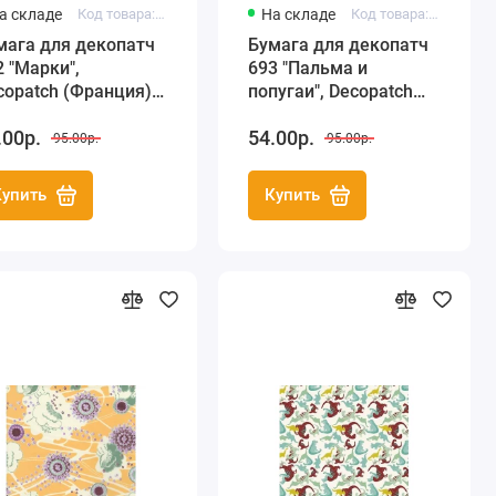
а складе
Код товара: FDA692
На складе
Код товара: FDA693
мага для декопатч
Бумага для декопатч
2 "Марки",
693 "Пальма и
copatch (Франция),
попугаи", Decopatch
х40 см
(Франция), 30х40 см
.00р.
54.00р.
95.00р.
95.00р.
Купить
Купить