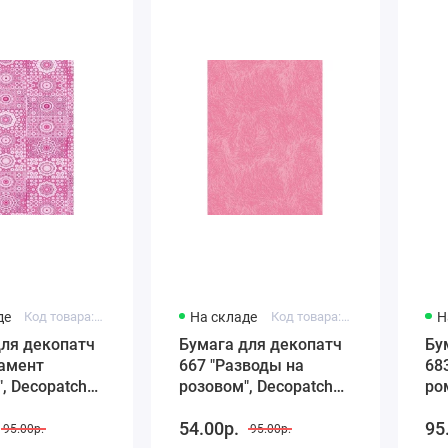
де
Код товара: FDA631
На складе
Код товара: FDA667
Н
для декопатч
Бумага для декопатч
Бу
намент
667 "Разводы на
68
, Decopatch
розовом", Decopatch
ро
), 30х40 см
(Франция), 30х40 см
(Ф
54.00р.
95
95.00р.
95.00р.