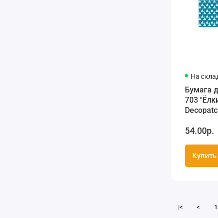
На скла
Бумага 
703 "Ёлк
Decopatc
30х40 см
54.00р.
Купить
|<
<
1