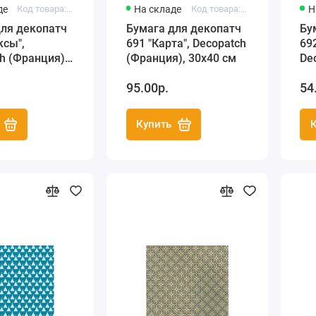
де
Код товара: FDA689
На складе
Код товара: FDA691
Н
для декопатч
Бумага для декопатч
Бу
ксы",
691 "Карта", Decopatch
69
h (Франция),
(Франция), 30х40 см
De
30
95.00р.
54
Купить