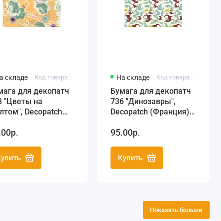
а складе
Код товара: FDA708
На складе
Код товара: FDA736
мага для декопатч
Бумага для декопатч
8 "Цветы на
736 "Динозавры",
лтом", Decopatch
Decopatch (Франция),
ранция), 30х40 см
30х40 см
.00р.
95.00р.
Купить
Купить
Показать больше