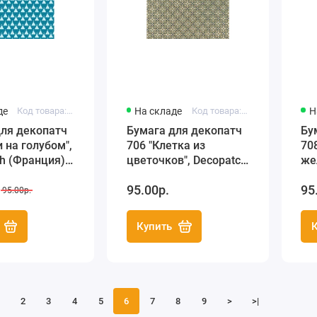
де
Код товара: FDA703
На складе
Код товара: FDA706
Н
для декопатч
Бумага для декопатч
Бу
и на голубом",
706 "Клетка из
70
h (Франция),
цветочков", Decopatch
же
(Франция), 30х40 см
(Ф
95.00р.
95
95.00р.
Купить
2
3
4
5
6
7
8
9
>
>|