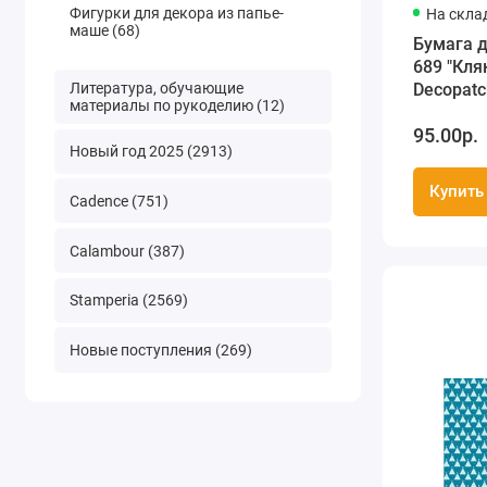
Фигурки для декора из папье-
На скла
маше (68)
Бумага 
689 "Кля
Литература, обучающие
Decopatc
материалы по рукоделию (12)
30х40 см
95.00р.
Новый год 2025 (2913)
Купить
Cadence (751)
Calambour (387)
Stamperia (2569)
Новые поступления (269)