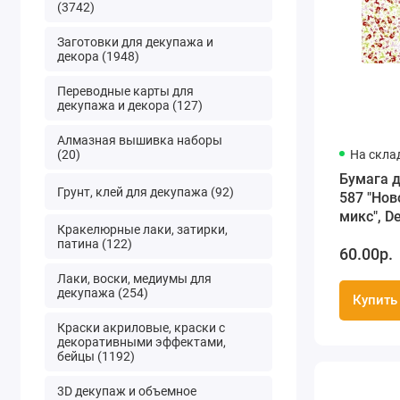
(3742)
Заготовки для декупажа и
декора (1948)
Переводные карты для
декупажа и декора (127)
Алмазная вышивка наборы
(20)
На скла
Бумага 
Грунт, клей для декупажа (92)
587 "Нов
микс", D
Кракелюрные лаки, затирки,
(Франция
патина (122)
60.00р.
Лаки, воски, медиумы для
декупажа (254)
Купить
Краски акриловые, краски с
декоративными эффектами,
бейцы (1192)
3D декупаж и объемное