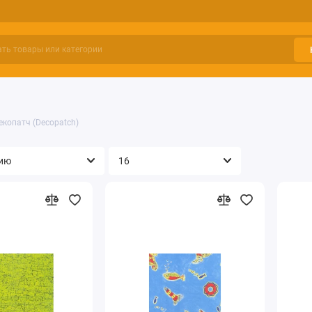
екопатч (Decopatch)