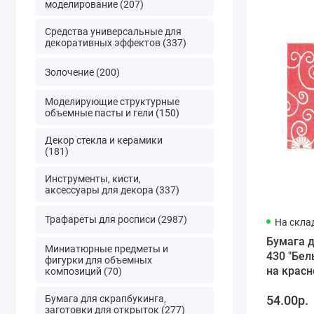
моделирование (207)
Средства универсальные для
декоративных эффектов (337)
Золочение (200)
Моделирующие структурные
объемные пасты и гели (150)
Декор стекла и керамики
(181)
Инструменты, кисти,
аксессуары для декора (337)
Трафареты для росписи (2987)
На скла
Бумага 
Миниатюрные предметы и
430 "Бе
фигурки для объемных
на красн
композиций (70)
Decopatc
Бумага для скрапбукинга,
54.00р.
30х40 см
заготовки для открыток (277)