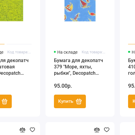
де
Код товара: FDA301
На складе
Код товара: FDA379
Н
для декопатч
Бумага для декопатч
Бу
атовая
379 "Море, яхты,
41
рыбки", Decopatch
го
), 30х40 см
(Франция), 30х40 см
(Ф
95.00р.
95
Купить