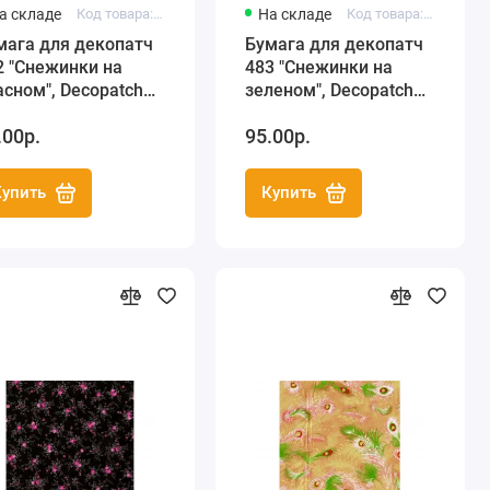
а складе
Код товара: FDA482
На складе
Код товара: FDA483
мага для декопатч
Бумага для декопатч
2 "Снежинки на
483 "Снежинки на
асном", Decopatch
зеленом", Decopatch
ранция), 30х40 см
(Франция), 30х40 см
.00р.
95.00р.
Купить
Купить