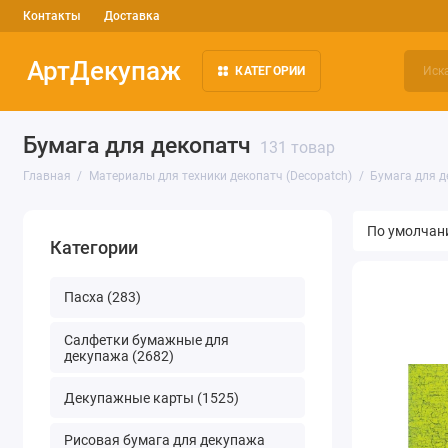
Контакты
Доставка
АртДекупаж
КАТЕГОРИИ
Бумага для декопатч
131 товар
Главная
Материалы для техники декопатч (Decopatch)
Бумага для д
Категории
Пасха (283)
Салфетки бумажные для
декупажа (2682)
Декупажные карты (1525)
Рисовая бумага для декупажа