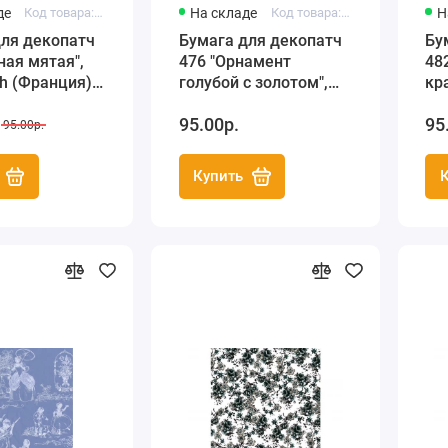
де
Код товара: FDA469
На складе
Код товара: FDA476
Н
для декопатч
Бумага для декопатч
Бу
ная мятая",
476 "Орнамент
48
h (Франция),
голубой с золотом",
кр
Decopatch (Франция),
(Ф
95.00р.
95
30х40 см
95.00р.
Купить