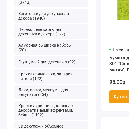
(3742)
Заготовки для декупажа и
декора (1948)
Переводные карты для
декупажа и декора (127)
Алмазная вышивка наборы
(20)
На скла
Бумага 
Грунт, клей для декупажа (92)
301 "Сал
мятая", Decopatch
Кракелюрные лаки, затирки,
(Франция
патина (122)
95.00р.
Лаки, воски, медиумы для
декупажа (254)
Купить
Краски акриловые, краски с
декоративными эффектами,
бейцы (1192)
3D декупаж и объемное