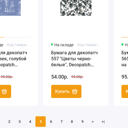
де
Код товара: FDA519
На складе
Код товара: FDA557
Н
для декопатч
Бумага для декопатч
Бу
 век, голубой
557 "Цветы черно-
56
copatch
белые", Decopatch
на
), 30х40 см
(Франция), 30х40 см
(Ф
54.00р.
95
95.00р.
95.00р.
Купить
2
3
4
5
6
7
8
9
>
>|