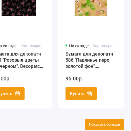
а складе
Код товара: FDA565
На складе
Код товара: FDA586
мага для декопатч
Бумага для декопатч
5 "Розовые цветы
586 "Павлинье перо,
 черном", Decopatch
золотой фон",
ранция), 30х40 см
Decopatch (Франция),
.00р.
95.00р.
30х40 см
Купить
Купить
Показать больше