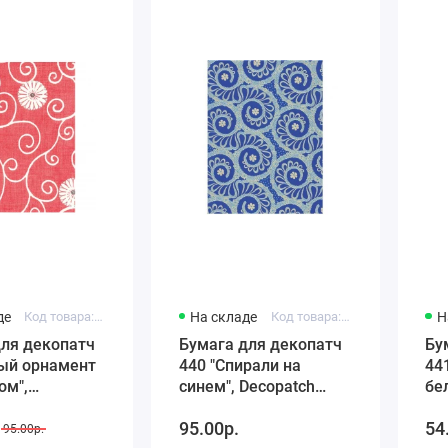
де
Код товара: FDA430
На складе
Код товара: FDA440
Н
для декопатч
Бумага для декопатч
Бу
лый орнамент
440 "Спирали на
44
ом",
синем", Decopatch
белая"
h (Франция),
(Франция), 30х40 см
(Ф
95.00р.
54
95.00р.