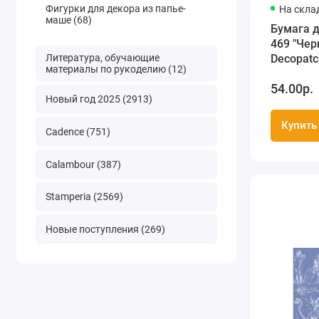
Фигурки для декора из папье-
На скла
маше (68)
Бумага 
469 "Чер
Литература, обучающие
Decopatc
материалы по рукоделию (12)
30х40 см
54.00р.
Новый год 2025 (2913)
Купить
Cadence (751)
Calambour (387)
Stamperia (2569)
Новые поступления (269)