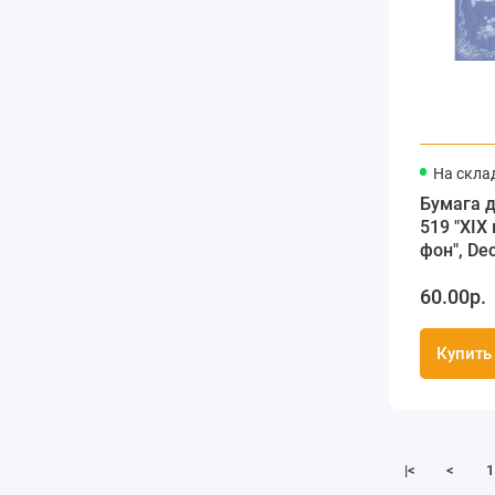
На скла
Бумага 
519 "ХIХ
фон", De
(Франция
60.00р.
Купить
|<
<
1