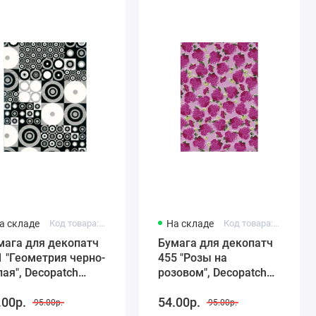
а складе
Код товара: FDA441
На складе
Код товара: FDA455
мага для декопатч
Бумага для декопатч
1 "Геометрия черно-
455 "Розы на
, Decopatch
розовом", Decopatch
ранция), 30х40 см
(Франция), 30х40 см
.00р.
54.00р.
95.00р.
95.00р.