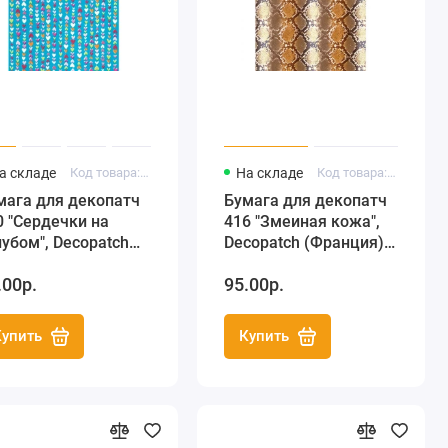
а складе
Код товара: FDA410
На складе
Код товара: FDA416
мага для декопатч
Бумага для декопатч
0 "Сердечки на
416 "Змеиная кожа",
лубом", Decopatch
Decopatch (Франция),
ранция), 30х40 см
30х40 см
.00р.
95.00р.
Купить
Купить