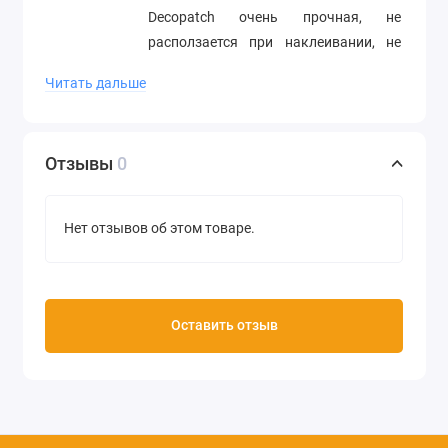
Decopatch очень прочная, не
расползается при наклеивании, не
образует складок и плотно прилегает
Читать дальше
к поверхности.
Особые свойства бумаги делают
границы между наклеенными
Отзывы
0
кусочками совершенно невидимыми,
поверхность получается очень
гладкой, без видимых стыков и
Нет отзывов об этом товаре.
следов на месте разрывов.
Размер 30х40 см
Плотность 20/м2
Оставить отзыв
Производство Decopatch (Франция)