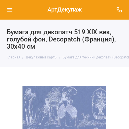
АртДекупаж
Бумага для декопатч 519 ХIХ век,
голубой фон, Decopatch (Франция),
30х40 см
Главная
Декупажные карты
Бумага для техники декопатч (Decopatc