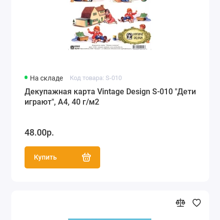
Декупажные карты Esprimo Ferrario
(Италия), 50х70 см (23)
Бумага для техники декопатч (Decopatch)
(123)
На складе
Код товара: S-010
Декупажная карта Vintage Design S-010 "Дети
играют", А4, 40 г/м2
48.00р.
Купить