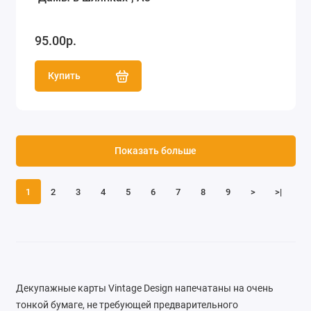
95.00р.
Купить
Показать больше
1
2
3
4
5
6
7
8
9
>
>|
Декупажные карты Vintage Design напечатаны на очень
тонкой бумаге, не требующей предварительного