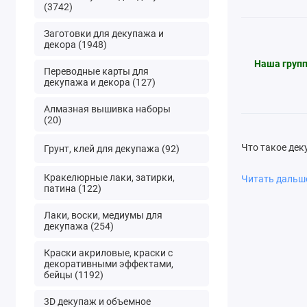
(3742)
Заготовки для декупажа и
декора (1948)
Наша груп
Переводные карты для
декупажа и декора (127)
Алмазная вышивка наборы
(20)
Что такое дек
Грунт, клей для декупажа (92)
специальную б
Кракелюрные лаки, затирки,
Читать даль
товаров.
патина (122)
Соврем
Лаки, воски, медиумы для
являетс
декупажа (254)
Помимо 
Краски акриловые, краски с
Классич
декоративными эффектами,
бейцы (1192)
выше с
примене
3D декупаж и объемное