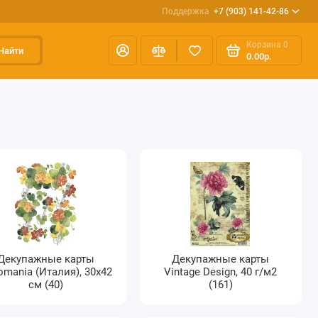
Поддержка
+7 (903) 141-42-86
Корзина
0
Найти
0.00р.
Декупажные карты
Декупажные карты
omania (Италия), 30х42
Vintage Design, 40 г/м2
см (40)
(161)