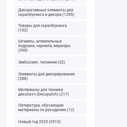
полотен
Берем 
Декоративные элементы для
скрапбукинга и декора (1395)
Наклады
Еще раз
Товары для скрапбукинга
(102)
Выбираем 
Штампы, штемпельные
Как и в случа
подушки, чернила, маркеры
хотите купить 
(398)
продумайте и
Думайте не о
Эмбоссинг, тиснение (32)
заготовке: цв
Элементы для декорирования
(288)
Важно!
Особо
изображений 
Материалы для техники
изображений н
декопатч (Decopatch) (217)
Литература, обучающие
В нашем интер
материалы по рукоделию (12)
города. К то
ассортимент
Новый год 2025 (2913)
новогодней, ж