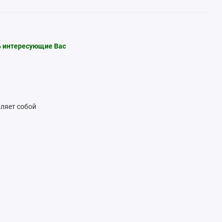
ть интересующие Вас
вляет собой
лько видов таких
оинством таких карт
их особенных условий).
2
отность 40-50 г/м
.
о А2, и цены, которые
 размера нашли свое
2
отности (80-100 г/м
)