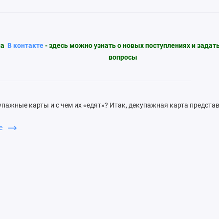
па
В контакте
- здесь можно узнать о новых поступлениях и зада
вопросы
упажные карты и с чем их «едят»? Итак, декупажная карта предста
умагу с нанесенным на нее изображением. Всего существует неско
ше
енные (прочные). Производятся размерами от А5 до А3. Дост
я их небольшая толщина и простота в хранении (не требуют никак
этого не требуют при работе дополнительного утончения. Имеют пл
еские. Среди недостатков можно выделить формат – либо А3 либ
овременных декупажных карт в два раза. Ввиду большого
ние для декора предметов мебели, стен и т.д. Из-за высокой пл