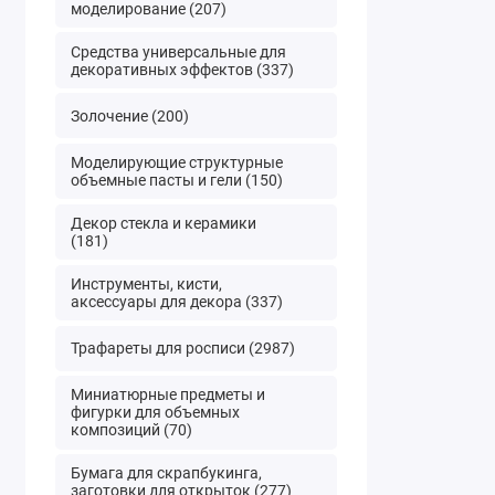
имеют б
моделирование (207)
Декупа
Средства универсальные для
гибкост
декоративных эффектов (337)
Где и
Золочение (200)
Главную роль 
Моделирующие структурные
качество пр
объемные пасты и гели (150)
магазине от 
Декор стекла и керамики
покупать, пос
(181)
С помощью кар
Инструменты, кисти,
аксессуары для декора (337)
очень краси
сымитировать 
Трафареты для росписи (2987)
Как п
Миниатюрные предметы и
фигурки для объемных
Аккурат
композиций (70)
Около 5
Бумага для скрапбукинга,
Достав 
заготовки для открыток (277)