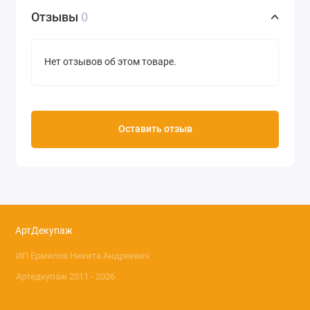
Плотность 30 г/м2
Отзывы
0
Производство Base of Art (Россия)
Нет отзывов об этом товаре.
Оставить отзыв
АртДекупаж
ИП Ермилов Никита Андреевич
Артедкупаж 2011 - 2026