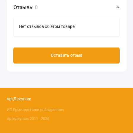
Плотность 30 г/м2
Отзывы
0
Производство Base of Art (Россия)
Нет отзывов об этом товаре.
Оставить отзыв
АртДекупаж
ИП Ермилов Никита Андреевич
Артедкупаж 2011 - 2026