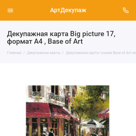
АртДекупаж
Декупажная карта Big picture 17,
формат А4 , Base of Art
Главная
Декупажные карты
Декупажные карты тонкие Base of Art ne