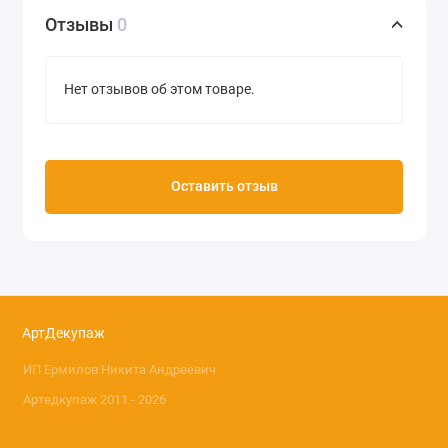
Плотность 30 г/м2
Отзывы
0
Производство Base of Art (Россия)
Нет отзывов об этом товаре.
Оставить отзыв
АртДекупаж
ИП Ермилов Никита Андреевич
Артедкупаж 2011 - 2026