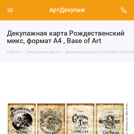
АртДекупаж
Декупажная карта Рождественский
микс, формат А4 , Base of Art
Главная
Декупажные карты
Декупажные карты тонкие Base of Art ne