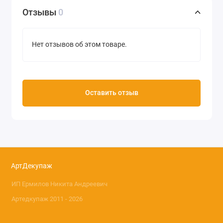
Плотность 30 г/м2
Отзывы
0
Производство Base of Art (Россия)
Нет отзывов об этом товаре.
Оставить отзыв
АртДекупаж
ИП Ермилов Никита Андреевич
Артедкупаж 2011 - 2026