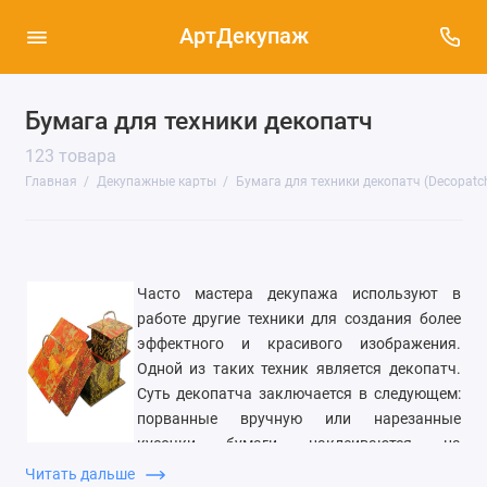
АртДекупаж
Бумага для техники декопатч
Декупажные карты Stamperia (Италия) (102)
123 товара
Декупажные карты Calambour (Италия)
(147)
Главная
Декупажные карты
Бумага для техники декопатч (Decopatc
Декупажные карты Decomania (Италия),
30х42 см (40)
Декупажные карты Vintage Design, 40 г/м2
Часто мастера декупажа используют в
(161)
работе другие техники для создания более
Декупажные карты с металлическим
эффектного и красивого изображения.
тиснением (7)
Одной из таких техник является декопатч.
Суть декопатча заключается в следующем:
Декупажные карты тонкие Base of Art new
(Россия) (889)
порванные вручную или нарезанные
кусочки бумаги наклеиваются на
Декупажные карты Base of Art (38)
поверхность декорируемого предмета так,
Читать дальше