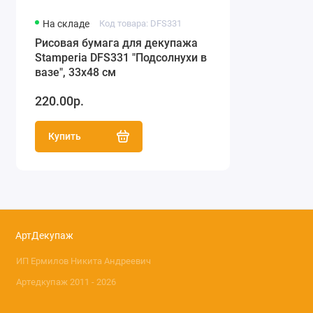
На складе
Код товара: DFS331
Рисовая бумага для декупажа
Stamperia DFS331 "Подсолнухи в
вазе", 33x48 см
220.00р.
Купить
АртДекупаж
ИП Ермилов Никита Андреевич
Артедкупаж 2011 - 2026