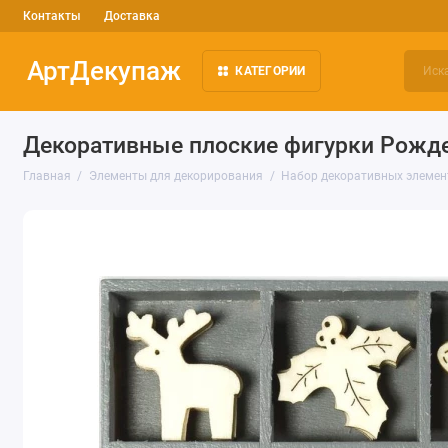
Контакты
Доставка
АртДекупаж
КАТЕГОРИИ
Декоративные плоские фигурки Рождест
Главная
Элементы для декорирования
Набор декоративных элементо