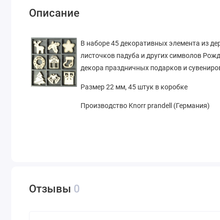
Описание
В наборе 45 декоративных элемента из дер
листочков падуба и других символов Рожд
декора праздничных подарков и сувениров,
Размер
22 мм, 45 штук в коробке
Производство Knorr prandell (Германия)
Отзывы
0