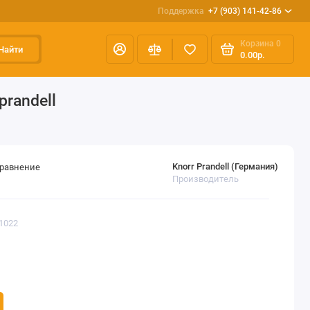
Поддержка
+7 (903) 141-42-86
Корзина
0
Найти
0.00р.
randell
Knorr Prandell (Германия)
сравнение
Производитель
1022