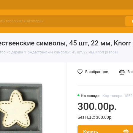
венские символы, 45 шт, 22 мм, Knorr p
в из дерева "Рождественские символы", 45 шт, 22 мм, Knorr prandell
В избранное
В 
На складе
Код товара: 1852
300.00р.
Без НДС: 300.00р.
Купить